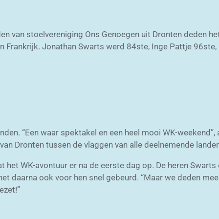
den van stoelvereniging Ons Genoegen uit Dronten deden h
Frankrijk. Jonathan Swarts werd 84ste, Inge Pattje 96ste,
anden. “Een waar spektakel en een heel mooi WK-weekend”, a
 van Dronten tussen de vlaggen van alle deelnemende landen
at het WK-avontuur er na de eerste dag op. De heren Swart
het daarna ook voor hen snel gebeurd. “Maar we deden mee”, 
ezet!”