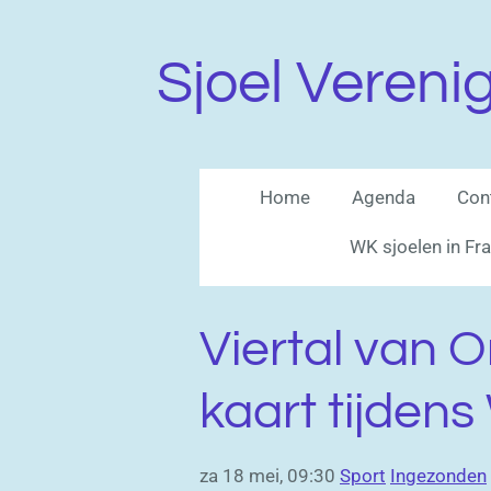
Ga
direct
Sjoel Vereni
naar
de
hoofdinhoud
Home
Agenda
Con
WK sjoelen in Fr
Viertal van 
kaart tijdens
za 18 mei, 09:30
Sport
Ingezonden