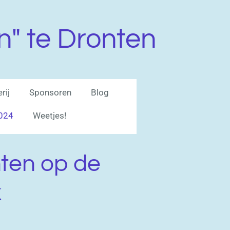
n" te Dronten
rij
Sponsoren
Blog
2024
Weetjes!
nten op de
k