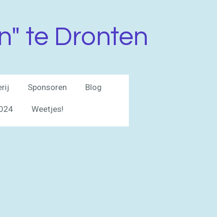
n" te Dronten
rij
Sponsoren
Blog
2024
Weetjes!