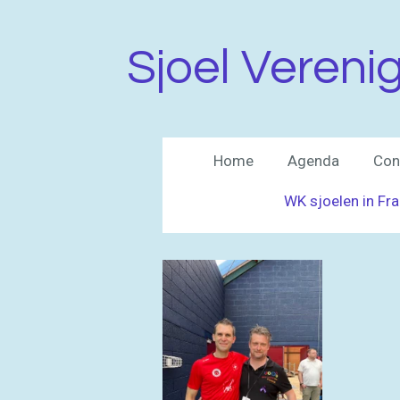
Ga
direct
Sjoel Vereni
naar
de
hoofdinhoud
Home
Agenda
Con
WK sjoelen in Fr